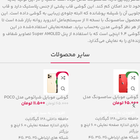
خود تا حد امکان کم کند. این گوشی قاب پشتی از جنس پلاستیک دارد و قاب
جلویی آن را شیشه پوشانده که البته جلوه‌ی زیبایی به گوشی داده است. این
محصول سامسونگ با نسخه 11 از سیستم‌عامل اندروید روانه بازار شده است تا
از هر نظر گوشی مدرن به‌حساب بیاید. صفحه‌نمایش استفاده‌شده در این
گوشی 6.4 اینچی است که با استفاده از پنل Super AMOLED تصاویر شفاف و
زنده‌ای را به نمایش می‌گذارد.
سایر محصولات
جدید
حراج
جدید
گوشی موبایل سامسونگ مدل
گوشی موبایل شیائومی مدل POCO
Galaxy A32 5G
65.000
تومان
F3 5G
11.500
تومان
65.000
تومان
افزودن به سبد خرید
افزودن به سبد خرید
حافظه داخلی:128 گیگابایت
حافظه داخلی:128 گیگابایت
بازه‌ی اندازه صفحه نمایش:6.0 اینچ و
بازه‌ی اندازه صفحه نمایش:6.0 اینچ و
بزرگتر
بزرگتر
شبکه های ارتباطی:4G، 3G، 2G
شبکه های ارتباطی:4G، 3G، 2G