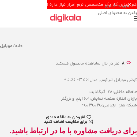
هر چیزی که یک متخصص نرم افزار نیاز داره !
عبور به ناوبری
رفتن به محتوای اصلی
خانه
موبایل
8
نفر در حال مشاهده محصول هستند
گوشی موبایل شیائومی مدل POCO F3 5G
حافظه داخلی:128 گیگابایت
بازه‌ی اندازه صفحه نمایش:6.0 اینچ و بزرگتر
شبکه های ارتباطی:4G، 3G، 2G
افزودن به علاقه مندی
برای مقایسه اضافه کنید
برای دریافت مشاوره با ما در ارتباط باشید.