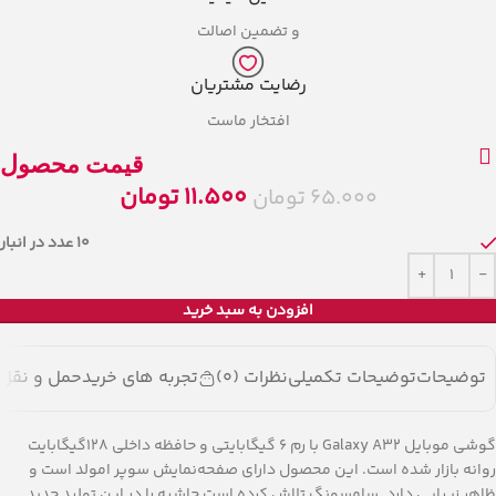
و تضمین اصالت
رضایت مشتریان
افتخار ماست
قیمت محصول
11.500
تومان
65.000
تومان
10 عدد در انبار
افزودن به سبد خرید
توضیحات
توضیحات تکمیلی
نظرات (0)
تجربه های خرید
حمل و نقل ک
گوشی موبایل Galaxy A32 با رم 6 گیگابایتی و حافظه داخلی 128گیگابایت
روانه بازار شده است. این محصول دارای صفحه‌نمایش سوپر امولد است و
ظاهر زیبایی دارد. سامسونگ تلاش کرده است حاشیه را در این تولید جدید