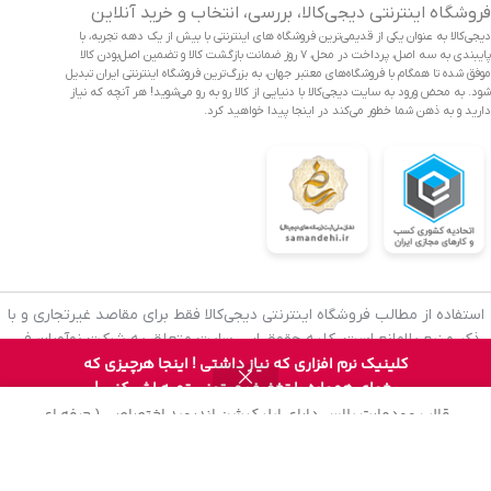
فروشگاه اینترنتی دیجی‌کالا، بررسی، انتخاب و خرید آنلاین
دیجی‌کالا به عنوان یکی از قدیمی‌ترین فروشگاه های اینترنتی با بیش از یک دهه تجربه، با
پایبندی به سه اصل، پرداخت در محل، ۷ روز ضمانت بازگشت کالا و تضمین اصل‌بودن کالا
موفق شده تا همگام با فروشگاه‌های معتبر جهان، به بزرگ‌ترین فروشگاه اینترنتی ایران تبدیل
شود. به محض ورود به سایت دیجی‌کالا با دنیایی از کالا رو به رو می‌شوید! هر آنچه که نیاز
دارید و به ذهن شما خطور می‌کند در اینجا پیدا خواهید کرد.
استفاده از مطالب فروشگاه اینترنتی دیجی‌کالا فقط برای مقاصد غیرتجاری و با
گوشی
ذکر منبع بلامانع است. کلیه حقوق این سایت متعلق به شرکت نوآوران فن
موبایل
10
65.000
تومان
آوازه (فروشگاه آنلاین دیجی‌کالا) می‌باشد.
کلینیک نرم افزاری که نیاز داشتی ! اینجا هرچیزی که
0
شیائومی
عدد
افزودن به 
11.500
تومان
بخوای همواره با تخفیف میتونی تهیه اش کنی !
در
مدل POCO
روشگاه
علاقه مندی
سبد خرید
حساب کاربری من
انبار
قالب وودمارت پلاس دارای اپلیکیشن اندروید اختصاصی ( حرفه ای
F3 5G
فروشگاهی ) میباشد ، دموی این اپلیکیشن را میتوانید
ازینجا
دانلود نمایید