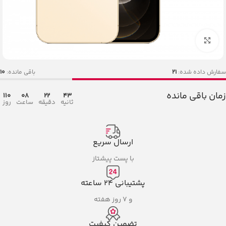
بزرگنمایی تصویر
سفارش داده شده:
21
باقی مانده:
10
زمان باقی مانده
110
08
22
42
ثانیه
دقیقه
ساعت
روز
ارسال سریع
با پست پیشتاز
پشتیبانی ۲۴ ساعته
و ۷ روز هفته
تضمین کیفیت