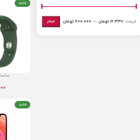
جدید
قیمت:
12.330 تومان
—
700.000 تومان
فیلتر
ساعت 
000
جدید