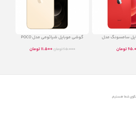
یل سامسونگ مدل
گوشی موبایل شیائومی مدل POCO
F3 5G
Galaxy A3
65.
تومان
11.500
تومان
65.000
تومان