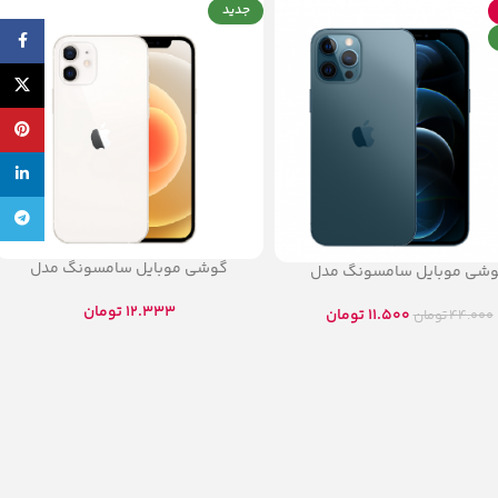
جدید
cebook
X
پینترس
لینکدی
تلگرام
گوشی موبایل سامسونگ مدل
شی موبایل سامسونگ مدل
Galaxy A32 21G
Galaxy A32
12.333
تومان
11.500
تومان
44.000
تومان