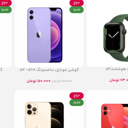
حراج
حراج
جدید
جدید
هوشمندa21
گوشی موبایل سامسونگ a12 -56A
گو
63.
تومان
50.000
تومان
65.000
تومان
حراج
جدید