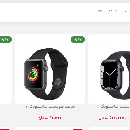
24
18
12
جدید
جدید
شمند سامسونگ
ساعت هوشمند سامسونگ a1
600.000
تومان
90.000
تومان
ان