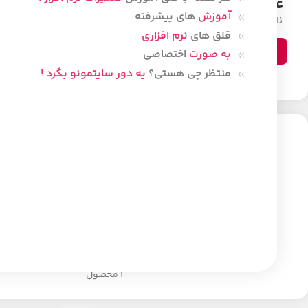
60
21
30
33
آموزش
های پیشرفته
ثانیه
دقیقه
ساعت
روز
قلق های
نرم افزاری
مشاهده محصولات
به صورت
اختصاصی
منتظر چی هستی؟
یه دور سایتمونو بگرد !
مبلمان
اسباب بازی، کودک و
خا
نوزاد
0 محصول
1 محصول