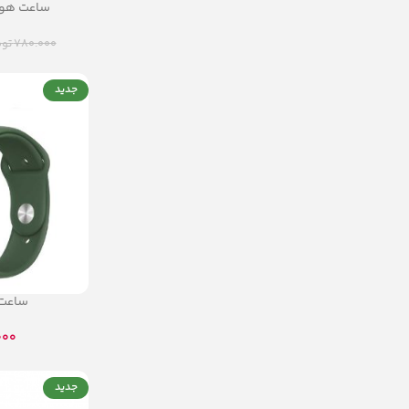
ساعت هو
780.000
توم
جدید
ساعت 
000
جدید