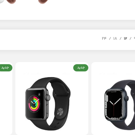
24
18
12
جدید
جدید