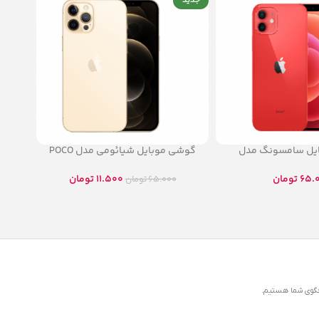
جدید
یل سامسونگ مدل
گوشی موبایل شیائومی مدل POCO
F3 5G
Galaxy A3
65.
تومان
11.500
تومان
65.000
تومان