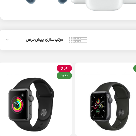
حراج
جدید