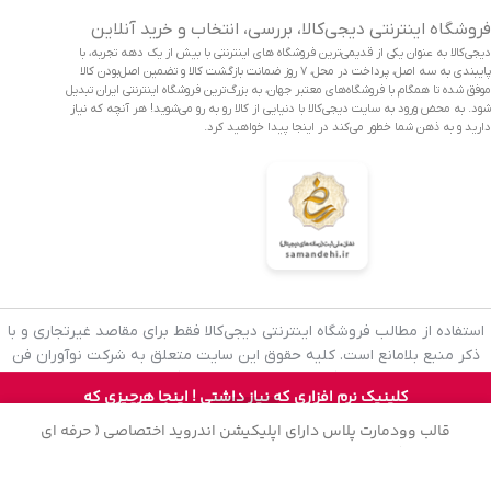
فروشگاه اینترنتی دیجی‌کالا، بررسی، انتخاب و خرید آنلاین
دیجی‌کالا به عنوان یکی از قدیمی‌ترین فروشگاه های اینترنتی با بیش از یک دهه تجربه، با
پایبندی به سه اصل، پرداخت در محل، ۷ روز ضمانت بازگشت کالا و تضمین اصل‌بودن کالا
موفق شده تا همگام با فروشگاه‌های معتبر جهان، به بزرگ‌ترین فروشگاه اینترنتی ایران تبدیل
شود. به محض ورود به سایت دیجی‌کالا با دنیایی از کالا رو به رو می‌شوید! هر آنچه که نیاز
دارید و به ذهن شما خطور می‌کند در اینجا پیدا خواهید کرد.
استفاده از مطالب فروشگاه اینترنتی دیجی‌کالا فقط برای مقاصد غیرتجاری و با
ذکر منبع بلامانع است. کلیه حقوق این سایت متعلق به شرکت نوآوران فن
گوشی
آوازه (فروشگاه آنلاین دیجی‌کالا) می‌باشد.
12
65.000
تومان
کلینیک نرم افزاری که نیاز داشتی ! اینجا هرچیزی که
موبایل
0
عدد
افزودن به
سامسونگ
50.000
تومان
بخوای همواره با تخفیف میتونی تهیه اش کنی !
در
قالب وودمارت پلاس دارای اپلیکیشن اندروید اختصاصی ( حرفه ای
روشگاه
علاقه مندی
سبد خرید
حساب کاربری من
a12 -56A
انبار
فروشگاهی ) میباشد ، دموی این اپلیکیشن را میتوانید
ازینجا
دانلود نمایید