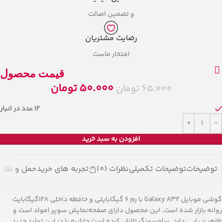
و تضمین اصالت
رضایت مشتریان
افتخار ماست
قیمت محصول
50.000
تومان
65.000
تومان
12 عدد در انبار
افزودن به سبد خرید
توضیحات
توضیحات تکمیلی
نظرات (0)
تجربه های خرید
حمل و نقل ک
گوشی موبایل Galaxy A32 با رم 6 گیگابایتی و حافظه داخلی 128گیگابایت
روانه بازار شده است. این محصول دارای صفحه‌نمایش سوپر امولد است و
ظاهر زیبایی دارد. سامسونگ تلاش کرده است حاشیه را در این تولید جدید