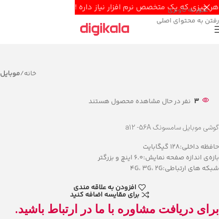
هر چیزی که یک متخصص نرم افزار نیاز داره !
عبور به ناوبری
رفتن به محتوای اصلی
خانه
موبایل
3
نفر در حال مشاهده محصول هستند
گوشی موبایل سامسونگ a12 -56A
حافظه داخلی:128 گیگابایت
بازه‌ی اندازه صفحه نمایش:6.0 اینچ و بزرگتر
شبکه های ارتباطی:4G، 3G، 2G
افزودن به علاقه مندی
برای مقایسه اضافه کنید
برای دریافت مشاوره با ما در ارتباط باشید.