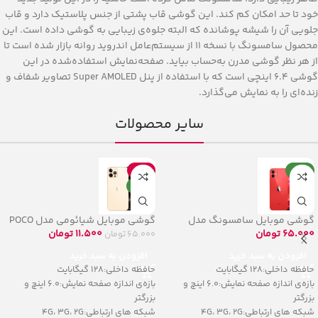
خود تا حد امکان کم کند. این گوشی قاب پشتی از جنس پلاستیک دارد و قاب
جلویی آن را شیشه پوشانده که البته جلوه‌ی زیبایی به گوشی داده است. این
محصول سامسونگ با نسخه 11 از سیستم‌عامل اندروید روانه بازار شده است تا
از هر نظر گوشی مدرن به‌حساب بیاید. صفحه‌نمایش استفاده‌شده در این
گوشی 6.4 اینچی است که با استفاده از پنل Super AMOLED تصاویر شفاف و
زنده‌ای را به نمایش می‌گذارد.
سایر محصولات
جدید
حراج
جدید
گوشی موبایل سامسونگ مدل
گوشی موبایل شیائومی مدل POCO
F3 5G
Galaxy A32 5G
65.000
تومان
11.500
تومان
65.000
تومان
افزودن به سبد خرید
افزودن به سبد خرید
حافظه داخلی:128 گیگابایت
حافظه داخلی:128 گیگابایت
بازه‌ی اندازه صفحه نمایش:6.0 اینچ و
بازه‌ی اندازه صفحه نمایش:6.0 اینچ و
بزرگتر
بزرگتر
شبکه های ارتباطی:4G، 3G، 2G
شبکه های ارتباطی:4G، 3G، 2G