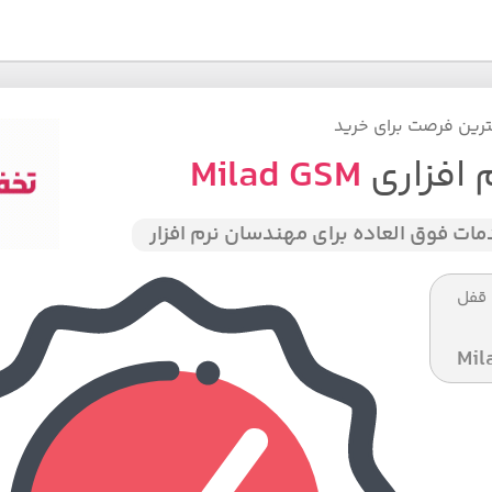
رین فرصت برای خرید
سوالی دارید؟
در دیجی کالا بفروشید
حراجستون
 افزاری
Milad GSM
ات فوق العاده برای مهندسان نرم افزار
ا ریجن های متفاوت | قفل FRP | قفل
جدید
Mil