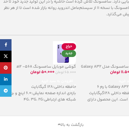
 سوپر امولد است و ظاهر زیبایی دارد. سامسونگ تلاش کرده است حاشیه را در این تولید جدید خود تا حد
امکان کم کند. این گوشی قاب پشتی از جنس پلاستیک دارد و قاب جلویی آن را شیشه پوشانده که البته جلوه‌ی زیبایی به گوشی داده است. این محصول سامسونگ با نسخه 11 از سیستم‌عامل اندروید روانه بازار شده است تا از هر نظر
cebook
حراج
جدید
X
ونگ مدل Galaxy A32
گوشی موبایل سامسونگ a12 -56A
پینترس
11.5
تومان
50.000
تومان
65.000
تومان
لینکدی
د خرید
افزودن به سبد خرید
گوشی موبایل Galaxy A32 با رم 6
حافظه داخلی:128 گیگابایت
تلگرام
گیگابایتی و حافظه داخلی 128گیگابایت
بازه‌ی اندازه صفحه نمایش:6.0 اینچ و بزرگتر
ه است. این محصول دارای
شبکه های ارتباطی:4G، 3G، 2G
بازگشت به بالا