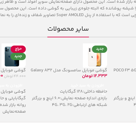
Galax با رم 6 گیگابایتی و حافظه داخلی 128گیگابایت روانه بازار شده است. این محصول دارای صفحه‌نمایش
سایر محصولات
جدید
حراج
جدید
گوشی موبایل سامسونگ مدل Galaxy A32
گوشی موبایل سامس
00
21G
12.333
تومان
44.000
تومان
افزودن به سب
افزودن به سبد خرید
حافظه داخلی:128 گیگابایت
بازه‌ی اندازه صفحه نمایش:6.0 اینچ و بزرگتر
روانه بازار شد
شبکه های ارتباطی:4G، 3G، 2G
صفحه‌نمایش