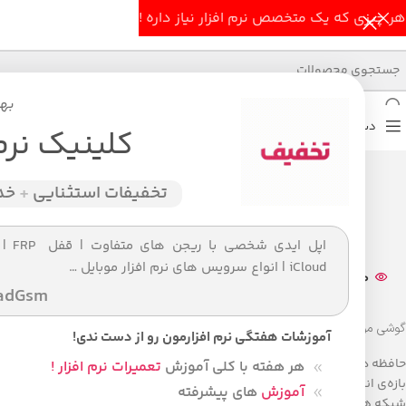
هر چیزی که یک متخصص نرم افزار نیاز داره !
بهت
دسته بندی محصولات
خانه اصلی
فروشگاه
کلینیک نرم
تخفیفات استثنایی
+
خدم
اپل ایدی شخصی ب
iCloud | انواع سرویس های نرم افزار موبایل …
20
نفر در حال مشاهده محصول هستند
adGsm
گوشی موبایل سامسونگ مدل Galaxy A32 21G
آموزشات هفتگی نرم افزارمون رو از دست ندی!
حافظه داخلی:128 گیگابایت
هر هفته با کلی آموزش
تعمیرات نرم افزار !
بازه‌ی اندازه صفحه نمایش:6.0 اینچ و بزرگتر
آموزش
های پیشرفته
شبکه های ارتباطی:4G، 3G، 2G