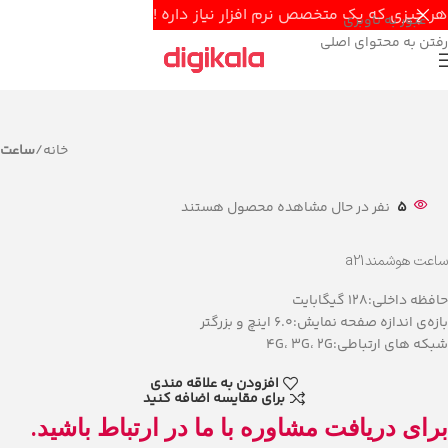
هر چیزی که یک متخصص نرم افزار نیاز داره !
عبور به ناوبری
رفتن به محتوای اصلی
خانه
ساعت
5
نفر در حال مشاهده محصول هستند
ساعت هوشمندa21
حافظه داخلی:128 گیگابایت
بازه‌ی اندازه صفحه نمایش:6.0 اینچ و بزرگتر
شبکه های ارتباطی:4G، 3G، 2G
افزودن به علاقه مندی
برای مقایسه اضافه کنید
برای دریافت مشاوره با ما در ارتباط باشید.