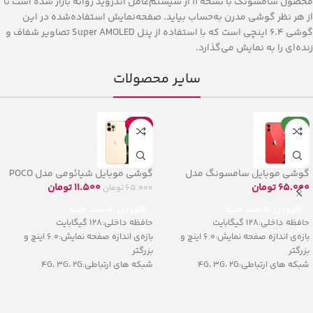
محصول سامسونگ با نسخه 11 از سیستم‌عامل اندروید روانه بازار شده است تا
از هر نظر گوشی مدرن به‌حساب بیاید. صفحه‌نمایش استفاده‌شده در این
گوشی 6.4 اینچی است که با استفاده از پنل Super AMOLED تصاویر شفاف و
زنده‌ای را به نمایش می‌گذارد.
سایر محصولات
جدید
حراج
جدید
گوشی موبایل سامسونگ مدل
گوشی موبایل شیائومی مدل POCO
F3 5G
Galaxy A32 5G
65.000
تومان
11.500
تومان
65.000
تومان
افزودن به سبد خرید
افزودن به سبد خرید
حافظه داخلی:128 گیگابایت
حافظه داخلی:128 گیگابایت
بازه‌ی اندازه صفحه نمایش:6.0 اینچ و
بازه‌ی اندازه صفحه نمایش:6.0 اینچ و
بزرگتر
بزرگتر
شبکه های ارتباطی:4G، 3G، 2G
شبکه های ارتباطی:4G، 3G، 2G