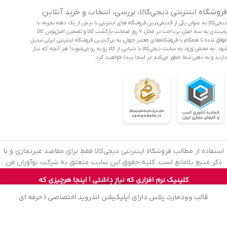
فروشگاه اینترنتی دیجی‌کالا، بررسی، انتخاب و خرید آنلاین
دیجی‌کالا به عنوان یکی از قدیمی‌ترین فروشگاه های اینترنتی با بیش از یک دهه تجربه، با
پایبندی به سه اصل، پرداخت در محل، ۷ روز ضمانت بازگشت کالا و تضمین اصل‌بودن کالا
موفق شده تا همگام با فروشگاه‌های معتبر جهان، به بزرگ‌ترین فروشگاه اینترنتی ایران تبدیل
شود. به محض ورود به سایت دیجی‌کالا با دنیایی از کالا رو به رو می‌شوید! هر آنچه که نیاز
دارید و به ذهن شما خطور می‌کند در اینجا پیدا خواهید کرد.
استفاده از مطالب فروشگاه اینترنتی دیجی‌کالا فقط برای مقاصد غیرتجاری و با
ذکر منبع بلامانع است. کلیه حقوق این سایت متعلق به شرکت نوآوران فن
آوازه (فروشگاه آنلاین دیجی‌کالا) می‌باشد.
ساعت
12
89.000
تومان
کلینیک نرم افزاری که نیاز داشتی ! اینجا هرچیزی که
0
هوشمند
عدد
افزودن به 
50.000
تومان
بخوای همواره با تخفیف میتونی تهیه اش کنی !
در
هاوایی
روشگاه
علاقه مندی
سبد خرید
حساب کاربری من
قالب وودمارت پلاس دارای اپلیکیشن اندروید اختصاصی ( حرفه ای
انبار
فروشگاهی ) میباشد ، دموی این اپلیکیشن را میتوانید
ازینجا
دانلود نمایید