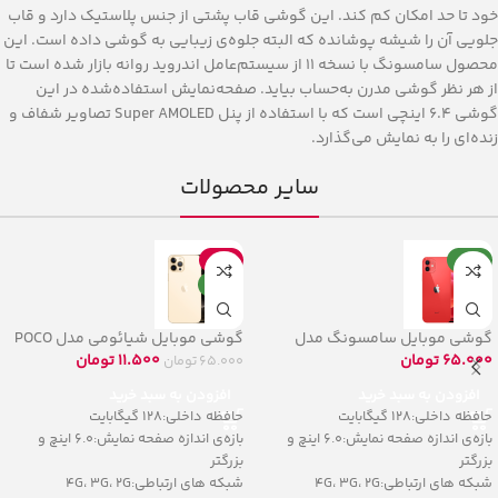
خود تا حد امکان کم کند. این گوشی قاب پشتی از جنس پلاستیک دارد و قاب
جلویی آن را شیشه پوشانده که البته جلوه‌ی زیبایی به گوشی داده است. این
محصول سامسونگ با نسخه 11 از سیستم‌عامل اندروید روانه بازار شده است تا
از هر نظر گوشی مدرن به‌حساب بیاید. صفحه‌نمایش استفاده‌شده در این
گوشی 6.4 اینچی است که با استفاده از پنل Super AMOLED تصاویر شفاف و
زنده‌ای را به نمایش می‌گذارد.
سایر محصولات
جدید
حراج
جدید
گوشی موبایل سامسونگ مدل
گوشی موبایل شیائومی مدل POCO
F3 5G
Galaxy A32 5G
65.000
تومان
11.500
تومان
65.000
تومان
افزودن به سبد خرید
افزودن به سبد خرید
حافظه داخلی:128 گیگابایت
حافظه داخلی:128 گیگابایت
بازه‌ی اندازه صفحه نمایش:6.0 اینچ و
بازه‌ی اندازه صفحه نمایش:6.0 اینچ و
بزرگتر
بزرگتر
شبکه های ارتباطی:4G، 3G، 2G
شبکه های ارتباطی:4G، 3G، 2G