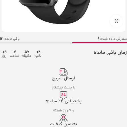
بزرگنمایی تصویر
سفارش داده شده:
9
باقی مانده:
12
زمان باقی مانده
109
17
57
02
ثانیه
دقیقه
ساعت
روز
ارسال سریع
با پست پیشتاز
پشتیبانی ۲۴ ساعته
و ۷ روز هفته
تضمین کیفیت