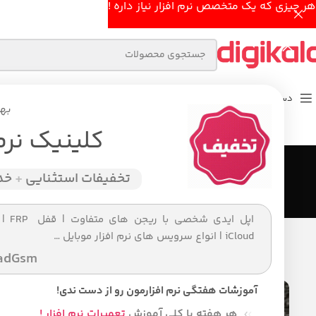
هر چیزی که یک متخصص نرم افزار نیاز داره !
دسته بندی محصولات
خانه اصلی
فروشگاه
بهت
کلینیک نرم
تخفیفات استثنایی
+
خدم
اپل ایدی شخصی ب
iCloud | انواع سرویس های نرم افزار موبایل …
روش است
adGsm
ارسال تو
آموزشات هفتگی نرم افزارمون رو از دست ندی!
هر هفته با کلی آموزش
تعمیرات نرم افزار !