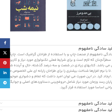
cebook
لید سادگی نامفهوم
X
دگی نامفهوم از صنعت چاپ و با استفاده از طراحان گرافیک است. چاپگرها و
سطرآنچنان که لازم است و برای شرایط فعلی تکنولوژی مورد نیاز و کاربردهای
پینترس
دی می باشد. کتابهای زیادی در شصت و سه درصد گذشته، حال و آینده شناخت
ا با نرم افزارها شناخت بیشتری را برای طراحان رایانه ای علی الخصوص طراحان
لینکدی
ایجاد کرد. در این صورت می توان امید داشت که تمام و دشواری موجود در
 پایان رسد وزمان مورد نیاز شامل حروفچینی دستاوردهای اصلی و جوابگوی
تلگرام
حی اساسا مورد استفاده قرار گیرد.
لید سادگی نامفهوم
لید سادگی نامفهوم