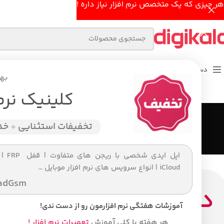
هر چیزی که یک متخصص نرم افزار نیاز داره !
دسته بندی محصولات
خانه اصلی
فروشگاه
بهت
کلینیک نرم
تخفیفات استثنایی
+
خدم
اپل ایدی شخصی ب
iCloud | انواع سرویس های نرم افزار موبایل …
adGsm
درباره ما
آموزشات هفتگی نرم افزارمون رو از دست ندی!
هر هفته با کلی آموزش
تعمیرات نرم افزار !