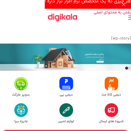
هر چیزی که یک متخصص نرم افزار نیاز داره !
عبور به ناوبری
رفتن به محتوای اصلی
[wp-story]
دیجی کالا جت
دیجی پی
سوپر مارکت
شیوه های ارسال
لوازم تحریر
جایزه ببر!