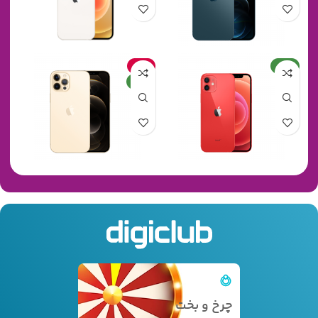
جدید
حراج
جدید
چرخ و بخت