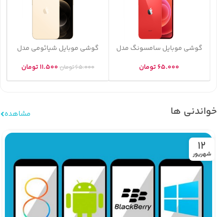
گوشی موبایل سامسونگ مدل
گوشی موبایل شیائومی مدل
POCO F3 5G
Galaxy A32 5G
65.000
تومان
11.500
تومان
65.000
تومان
خواندنی ها
مشاهده
12
شهریور‍